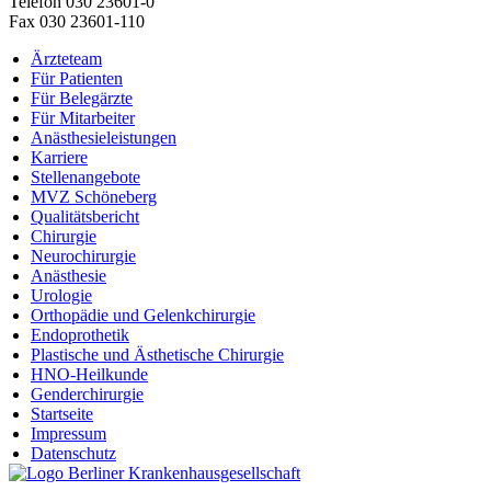
Telefon 030 23601-0
Fax 030 23601-110
Ärzteteam
Für Patienten
Für Belegärzte
Für Mitarbeiter
Anästhesieleistungen
Karriere
Stellenangebote
MVZ Schöneberg
Qualitätsbericht
Chirurgie
Neurochirurgie
Anästhesie
Urologie
Orthopädie und Gelenkchirurgie
Endoprothetik
Plastische und Ästhetische Chirurgie
HNO-Heilkunde
Genderchirurgie
Startseite
Impressum
Datenschutz