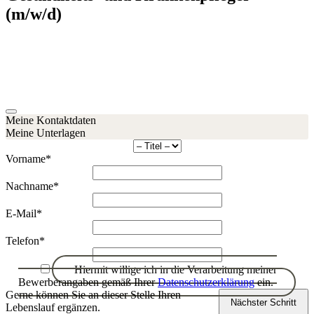
(m/w/d)
SCHNELL UND EINFACH
Geben Sie bitte Ihre Kontaktdaten an und laden Sie im nächsten
Schritt Ihre Unterlagen hoch.
Meine Kontaktdaten
Meine Unterlagen
Vorname
*
Nachname
*
E-Mail
*
Telefon
*
Hiermit willige ich in die Verarbeitung meiner
Bewerberangaben gemäß Ihrer
Datenschutzerklärung
ein.
Gerne können Sie an dieser Stelle Ihren
Nächster Schritt
Lebenslauf ergänzen.