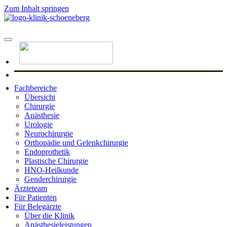
Zum Inhalt springen
Fachbereiche
Übersicht
Chirurgie
Anästhesie
Urologie
Neurochirurgie
Orthopädie und Gelenkchirurgie
Endoprothetik
Plastische Chirurgie
HNO-Heilkunde
Genderchirurgie
Ärzteteam
Für Patienten
Für Belegärzte
Über die Klinik
Anästhesieleistungen